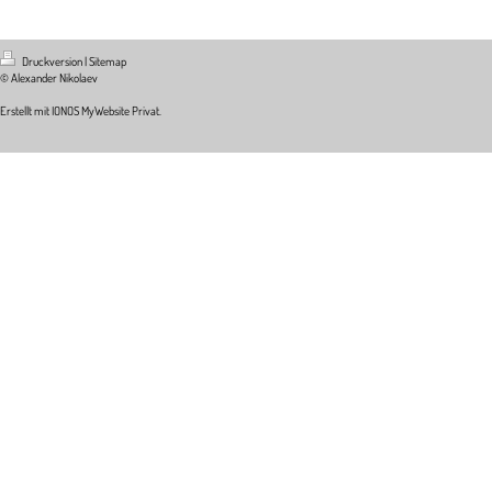
Druckversion
|
Sitemap
© Alexander Nikolaev
Erstellt mit
IONOS MyWebsite Privat
.