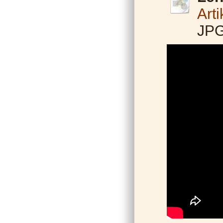
Art
JPG